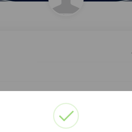
 :
سائق عام
دة